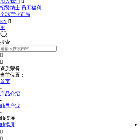
加入我们

招贤纳士
员工福利
全球产业布局
EN

JP
搜索


资质荣誉
当前位置：
首页
-
产品介绍
-
触显产业
-
触摸屏
触摸屏

