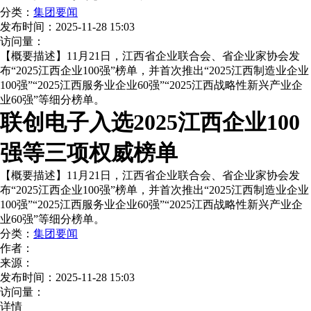
分类：
集团要闻
发布时间：
2025-11-28 15:03
访问量：
【概要描述】
11月21日，江西省企业联合会、省企业家协会发
布“2025江西企业100强”榜单，并首次推出“2025江西制造业企业
100强”“2025江西服务业企业60强”“2025江西战略性新兴产业企
业60强”等细分榜单。
联创电子入选2025江西企业100
强等三项权威榜单
【概要描述】
11月21日，江西省企业联合会、省企业家协会发
布“2025江西企业100强”榜单，并首次推出“2025江西制造业企业
100强”“2025江西服务业企业60强”“2025江西战略性新兴产业企
业60强”等细分榜单。
分类：
集团要闻
作者：
来源：
发布时间：
2025-11-28 15:03
访问量：
详情