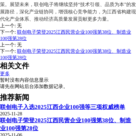
策。展望未来，联创电子将继续坚持
“技术引领、品质为本”的
展路径，深化产业链协同，增强核心竞争能力，为江西省构建现
代化产业体系、推动经济高质量发展贡献更多力量。
上一个
:
无
下一个
:
联创电子荣登2025江西民营企业100强第38位、制造业
100强第28位
上一个
:
无
下一个
:
联创电子荣登2025江西民营企业100强第38位、制造业
100强第28位
相关文件
更多
暂时没有内容信息显示
请先在网站后台添加数据记录。
推荐新闻
联创电子入选2025江西企业100强等三项权威榜单
2025-11-28
联创电子荣登2025江西民营企业100强第38位、制造
业100强第28位
2025-11-06