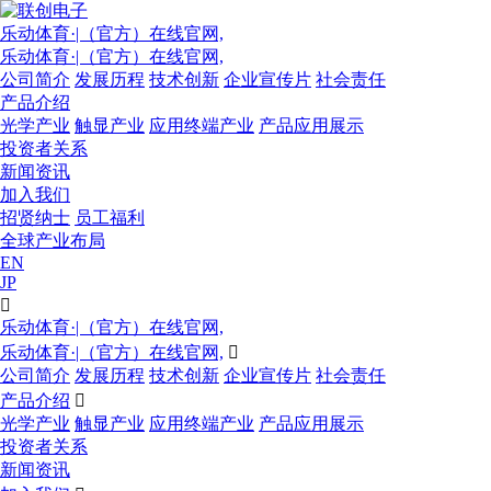
乐动体育·|（官方）在线官网,
乐动体育·|（官方）在线官网,
公司简介
发展历程
技术创新
企业宣传片
社会责任
产品介绍
光学产业
触显产业
应用终端产业
产品应用展示
投资者关系
新闻资讯
加入我们
招贤纳士
员工福利
全球产业布局
EN
JP

乐动体育·|（官方）在线官网,
乐动体育·|（官方）在线官网,

公司简介
发展历程
技术创新
企业宣传片
社会责任
产品介绍

光学产业
触显产业
应用终端产业
产品应用展示
投资者关系
新闻资讯