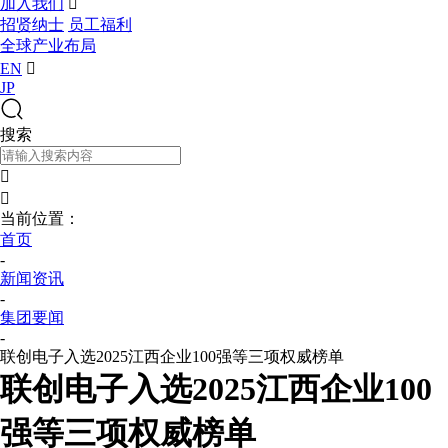
加入我们

招贤纳士
员工福利
全球产业布局
EN

JP
搜索


当前位置：
首页
-
新闻资讯
-
集团要闻
-
联创电子入选2025江西企业100强等三项权威榜单
联创电子入选2025江西企业100
强等三项权威榜单