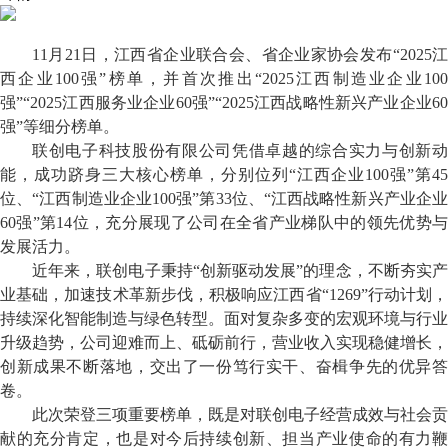
11月21日，
江西
省企业联合会、省企业家协会发布
“2025
西企业100强”榜单，并首次推出“2025江西制造业企业100
强”“2025江西服务业企业60强”“2025江西战略性新兴产业企业60
强”等
细分
榜单。
联创电子科技股份有限公司凭借卓越的综合实力与创新动
能，成功跻身三大核心榜单，分别位列
“江西企业100强”第45
位、“江西制造业企业100强”第33位、“江西战略性新兴产业企业
60强”第14位，充分展现了
公司
在全省产业梯队中的领先优势
发展活力。
近年来，联创电子秉持
“创新驱动发展”的理念，不断夯实
业基础，加速技术革新步伐，积极响应江西省“1269”行动计划，
持续深化智能制造与绿色转型。面对复杂多变的宏观环境与行业
升级趋势，公司迎难而上、砥砺前行，营业收入实现稳健增长，
创新成果不断落地，交出了一份笃行实干、奋楫争先的优异答
卷。
此次荣登三项重要榜单，既是对联创电子经营成效与社会贡
献的充分肯定，也是对今后持续创新、担当产业使命的有力鞭