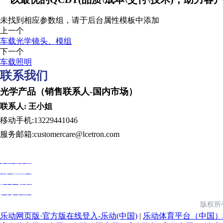
未找到相应参数组，请于后台属性模板中添加
上一个
车载光学镜头、模组
下一个
车载照明
联系我们
光学产品（销售联系人-国内市场） Optical produc
联系人: 王小姐 Contact per
移动手机:13229441046 Tel:
服务邮箱:customercare@lcetron.com Emai
发展历程
规划蓝图
技术创新
人才发展
版权所
乐动网页版·官方版在线登入-乐动(中国)
|
乐动体育平台（中国）