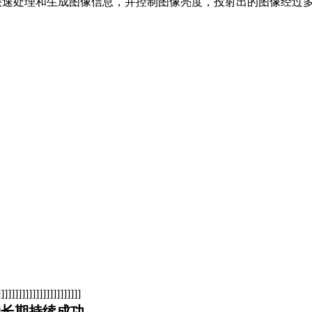
够快速处理和生成图像信息，并控制图像亮度，投射出的图像经过
]]]]]]]]]]]]]]]]]]]]]
户长期持续成功