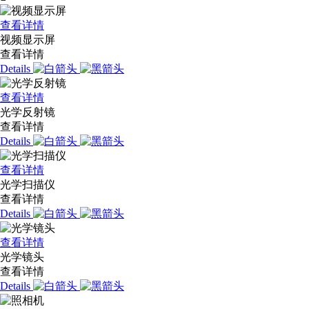
查看详情
视频显示屏
查看详情
Details
查看详情
光学反射镜
查看详情
Details
查看详情
光学扫描仪
查看详情
Details
查看详情
光学镜头
查看详情
Details